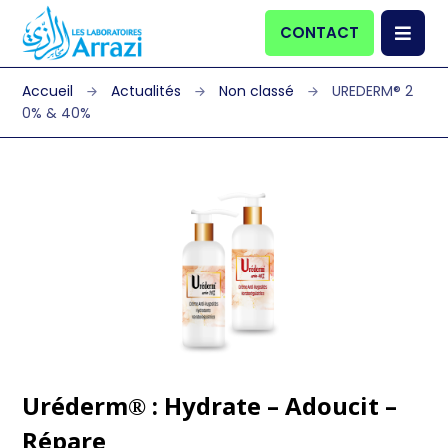
CONTACT
Actualités
Non classé
UREDERM® 2
0% & 40%
Uréderm
: Hydrate – Adoucit –
®
Répare