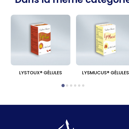
MG
LYSTOUX® GÉLULES
LYSMUCUS® GÉLULE