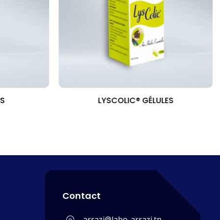
DS
LYSCOLIC® GÉLULES
Contact
arrazi@labo-arrazi.tn