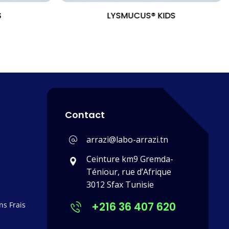
S
LYSMUCUS® KIDS
Contact
arrazi@labo-arrazi.tn
Ceinture km9 Gremda-
Téniour, rue d’Afrique
3012 Sfax Tunisie
+216 36 407 620
s Frais