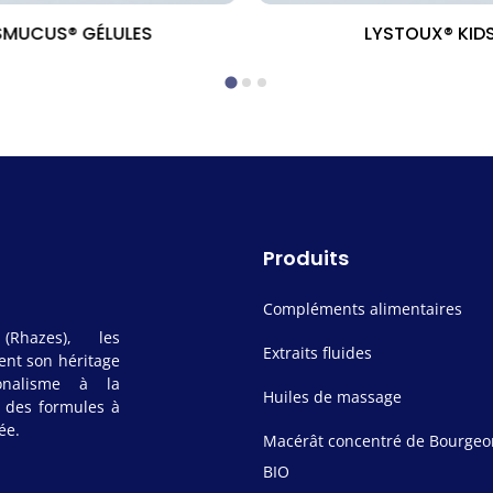
SMUCUS® GÉLULES
LYSTOUX® KID
Produits
Compléments alimentaires
(Rhazes), les
Extraits fluides
ent son héritage
onalisme à la
Huiles de massage
t des formules à
ée.
Macérât concentré de Bourgeon
BIO