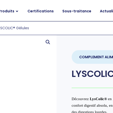
Produits
Certifications
Sous-traitance
Actual
YSCOLIC® Gélules
COMPLEMENT ALIM
LYSCOLIC
Découvrez
LysColic
®
en 
confort digestif absolu, e
des digestions lourdes.