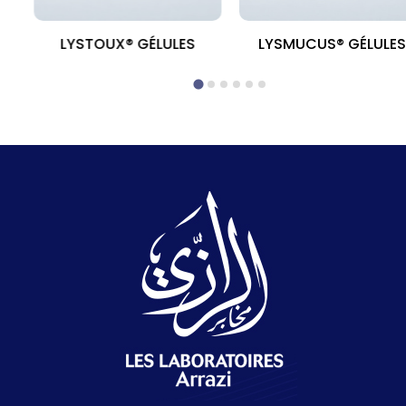
MG
LYSTOUX® GÉLULES
LYSMUCUS® GÉLULE