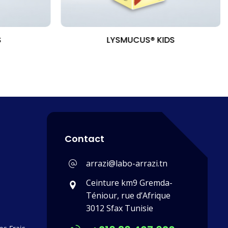
S
LYSMUCUS® KIDS
Contact
arrazi@labo-arrazi.tn
Ceinture km9 Gremda-
Téniour, rue d’Afrique
3012 Sfax Tunisie