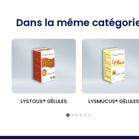
Dans la même catégori
MG
LYSTOUX® GÉLULES
LYSMUCUS® GÉLULE