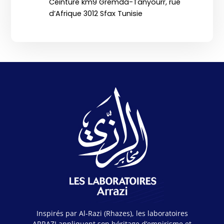
Ceinture km9 Gremda-Tanyourr, rue
d’Afrique 3012 Sfax Tunisie
Inspirés par Al-Razi (Rhazes), les laboratoires
ARRAZI appliquent son héritage d’empirisme et